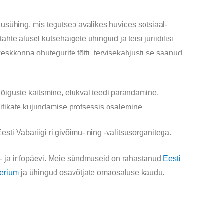
dusühing, mis tegutseb avalikes huvides sotsiaal-
te alusel kutsehaigete ühinguid ja teisi juriidilisi
keskkonna ohutegurite tõttu tervisekahjustuse saanud
 õiguste kaitsmine, elukvaliteedi parandamine,
iitikate kujundamise protsessis osalemine.
ti Vabariigi riigivõimu- ning -valitsusorganitega.
be- ja infopäevi. Meie sündmuseid on rahastanud
Eesti
eerium
ja ühingud osavõtjate omaosaluse kaudu.