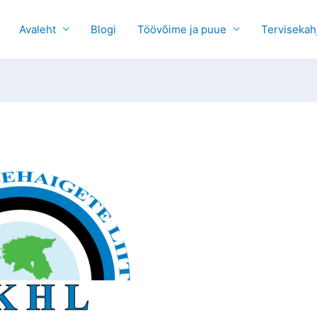
Avaleht
Blogi
Töövõime ja puue
Tervisekah