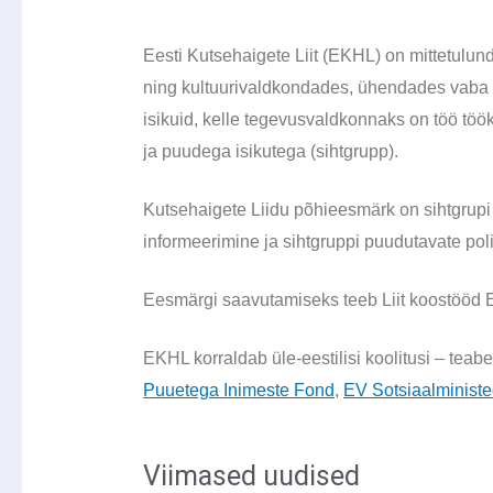
Eesti Kutsehaigete Liit (EKHL) on mittetulun
ning kultuurivaldkondades, ühendades vaba tah
isikuid, kelle tegevusvaldkonnaks on töö töö
ja puudega isikutega (sihtgrupp).
Kutsehaigete Liidu põhieesmärk on sihtgrupi
informeerimine ja sihtgruppi puudutavate pol
Eesmärgi saavutamiseks teeb Liit koostööd Ees
EKHL korraldab üle-eestilisi koolitusi – tea
Puuetega Inimeste Fond
,
EV Sotsiaalminist
Viimased uudised