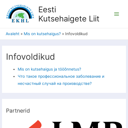
Eesti
Kutsehaigete Liit
Avaleht
Mis on kutsehaigus?
Infovoldikud
Infovoldikud
Mis on kutsehaigus ja tööõnnetus?
Что такое профессиональное заболевание и
несчастный случай на производстве?
Partnerid