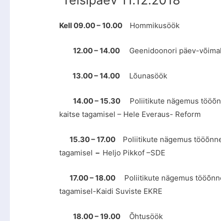
Teisipäev 11.12.2018
Kell 09.00 – 10.00
Hommikusöök
12.00 – 14.00
Geenidoonori päev-võimal
13.00 – 14.00
Lõunasöök
14.00 – 15.30
Poliitikute nägemus tööõn
kaitse tagamisel – Hele Everaus- Reform
15.30 – 17.00
Poliitikute nägemus tööõnne
tagamisel
–
Heljo Pikkof –SDE
17.00 – 18.00
Poliitikute nägemus tööõnne
tagamisel-Kaidi Suviste EKRE
18.00 – 19.00
Õhtusöök