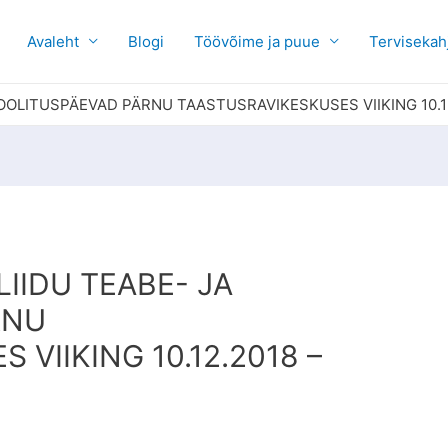
Avaleht
Blogi
Töövõime ja puue
Tervisekah
OOLITUSPÄEVAD PÄRNU TAASTUSRAVIKESKUSES VIIKING 10.12.
LIIDU TEABE- JA
RNU
VIIKING 10.12.2018 –