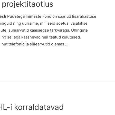
 projektitaotlus
esti Puuetega Inimeste Fond on saanud lisarahastuse
nguid ning uurisime, milliseid soetusi vajatakse.
tel sülearvutid kaasaegse tarkvaraga. Ühingute
ng sellega kaasnevad neil teatud kulutused.
n nutitelefonid ja sülearvutid olemas …
L-i korraldatavad