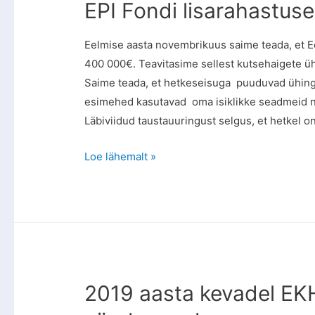
EPI Fondi lisarahastuse
Eelmise aasta novembrikuus saime teada, et E
400 000€. Teavitasime sellest kutsehaigete ühi
Saime teada, et hetkeseisuga puuduvad ühingu
esimehed kasutavad oma isiklikke seadmeid ni
Läbiviidud taustauuringust selgus, et hetkel o
Loe lähemalt »
2019 aasta kevadel EKH