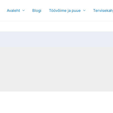
Avaleht
Blogi
Töövõime ja puue
Tervisekah