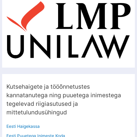
Kutsehaigete ja tööõnnetustes
kannatanutega ning puuetega inimestega
tegelevad riigiasutused ja
mittetulundusühingud
Eesti Haigekassa
Eesti Puuetega Inimeste Koda