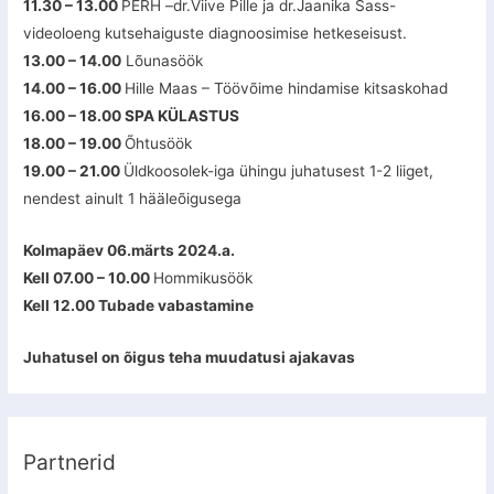
11.30 – 13.00
PERH –dr.Viive Pille ja dr.Jaanika Sass-
videoloeng kutsehaiguste diagnoosimise hetkeseisust.
13.00 – 14.00
Lõunasöök
14.00 – 16.00
Hille Maas – Töövõime hindamise kitsaskohad
16.00 – 18.00 SPA KÜLASTUS
18.00 – 19.00
Õhtusöök
19.00 – 21.00
Üldkoosolek-iga ühingu juhatusest 1-2 liiget,
nendest ainult 1 hääleõigusega
Kolmapäev 06.märts 2024.a.
Kell 07.00 – 10.00
Hommikusöök
Kell 12.00 Tubade vabastamine
Juhatusel on õigus teha muudatusi ajakavas
Partnerid