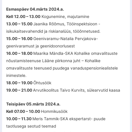
Esmaspäev 04.märts 2024.a.
Kell 12.00 – 13.00
Kogunemine, majutamine
13.00 – 15.00
Jaanika Rõõmus, Tööinspektsioon -
isikukaitsevahendid ja riskianalüüs, tööõnnetused.
15.00 – 16.00
Geenivaramu-Natalia Pervjakova-
geenivaramust ja geenidoonorlusest
16.00 – 18.00
Maarika Mändla-SKA Kohalike omavalitsuste
nõustamisteenuse Lääne piirkonna juht – Kohalike
omavalitsuste teenused puudega vanaduspensioniealistele
inimestele.
18.00 – 19.00
Õhtusöök
19.00 – 21.00
Arvutikoolitus Taivo Kurvits, sülearvutid kaasa
Teisipäev 05.märts 2024.a.
Kell 07.00 – 10.00
Hommikusöök
10.00 – 11.30
Meris Tammik-SKA ekspertarst- puude
taotlusega seotud teemad