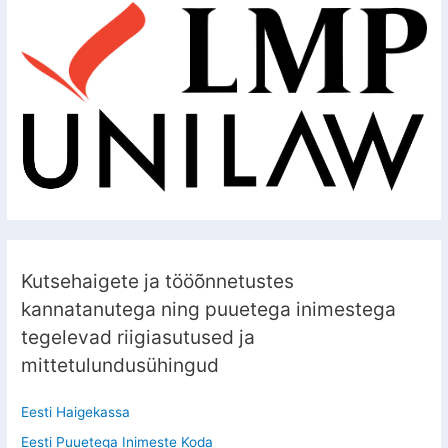
Kutsehaigete ja tööõnnetustes
kannatanutega ning puuetega inimestega
tegelevad riigiasutused ja
mittetulundusühingud
Eesti Haigekassa
Eesti Puuetega Inimeste Koda