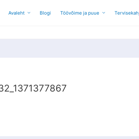
Avaleht
Blogi
Töövõime ja puue
Tervisekah
32_1371377867