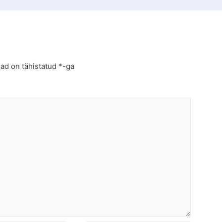
jad on tähistatud
*
-ga